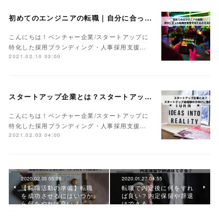
初めてのエンジニアの転職｜自分に合った転職を実現するための方法とは
こんにちは！ベンチャー企業/スタートアップに
特化した採用ブランディング・人事採用支援…
2021.02.10 03:00
スタートアップ企業とは？スタートアップ未経験の方向けに徹底解説
こんにちは！ベンチャー企業/スタートアップに
特化した採用ブランディング・人事採用支援…
2021.02.03 04:00
2020.02.03 05:08
2020.01.27 04:55
【転職活動の準備】転職
転職で内定後に何をすれ
を成功させるにはいつか
ば良い？内定保留や辞退
ら何をやれば良い？
はできる？