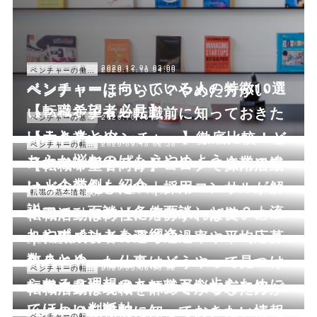
2020.12.01 03:00
ベンチャーの基本情報
2020.11.16 04:00
ベンチャーの働き方
ベンチャーに向いている人の特徴10選
ベンチャーはつらい？やめた方がい
【転職希望者必見】
い？ベンチャー転職前に知っておきた
2020.10.15 01:13
ベンチャーの基本情報
いことまとめ
【大企業vsベンチャー】徹底比較！ど
2020.10.01 02:46
ベンチャーの基本情報
2020.09.10 02:30
ベンチャーの転職ノウハウ
ちらか悩むのはもうやめよう。
スタートアップとベンチャー企業の違
【転職希望者向け】コロナで採用活動
い｜企業例も紹介
はどう変化した？｜採用コンサルが解
2020.03.25 06:59
転職の基本情報
2020.03.23 06:07
説
オファー面談（条件面談）とは？｜流
転職活動は何社に応募すれば良いの？
れやポイントをご紹介
｜転職成功者の選考通過率や平均応募
2020.03.16 11:53
数まとめ
自分に合った仕事はどうやって見つけ
2020.03.12 09:42
ベンチャーの転職ノウハウ
2020.03.06 05:02
ベンチャーの転職ノウハウ
られる？理想のキャリアを歩むために
転職の基準とは？転職を悩む方に知っ
転職活動は現職を辞めてからした方が
てほしい判断軸
いいの？転職前に知っておきたい情報
2020.02.28 05:30
ベンチャーの転職ノウハウ