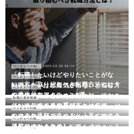
2020.02.25 04:14
ベンチャーの転職ノウハウ
「転職したいけどやりたいことがな
2020.02.21 02:17
ベンチャーの転職ノウハウ
い」方が取り組むべき転職方法とは？
転職したいけど勇気が出ないと悩む方
2020.02.17 03:40
ベンチャーの転職ノウハウ
の具体的なアクション5選
転職先の業界を決める前に知っておき
2020.02.14 07:28
転職の基本情報
たい、おすすめの選び方とは？
【転職活動の手順】初めての転職、ど
2020.02.07 00:03
ベンチャーの転職ノウハウ
のような手順で進めると上手くいく？
転職面接時はスーツがいい？転職時の
2020.02.03 05:08
ベンチャーの転職ノウハウ
服装マナーまとめ
【転職活動の準備】転職を成功させる
2020.01.29 16:34
ベンチャーの転職ノウハウ