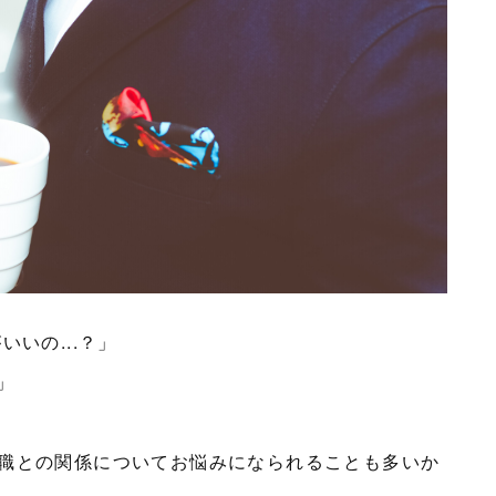
いの...？」
？」
職との関係についてお悩みになられることも多いか