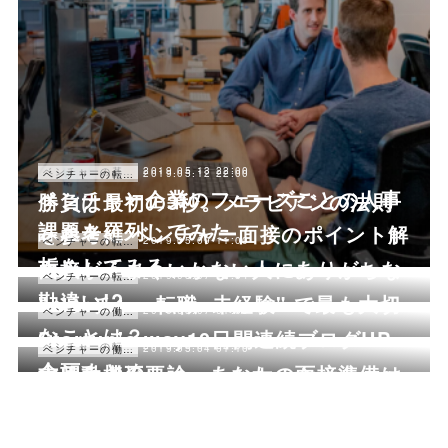
2019.05.13 22:00
ベンチャーの基本情報
2019.05.12 22:00
ベンチャーの転職ノウハウ
ベンチャー企業のフェーズごとの人事
勝負は最初の3秒。メラビアンの法則
課題を羅列してみた
を参考に ベンチャー面接のポイント解
2019.05.09 11:00
ベンチャーの転職ノウハウ
析をしてみる
面接がうまくいかない人にありがちな
2019.05.07 12:34
ベンチャーの転職ノウハウ
勘違い!?
"ベンチャー転職×未経験" で最も大切
2019.05.07 01:53
ベンチャーの働き方
なことは？
Startup's way10日間連続ブログUP
2019.05.04 22:00
ベンチャーの転職ノウハウ
2019.05.04 01:10
ベンチャーの働き方
企画まとめ
志望動機不要論 あなたの面接準備は
アーリーベンチャーを志す方々へ、2
間違っている？
度の起業を経験したポテンシャライト
2019.05.03 02:10
ベンチャーの働き方
代表からのメッセージ
前職の実績は関係ない!?成果を出す人